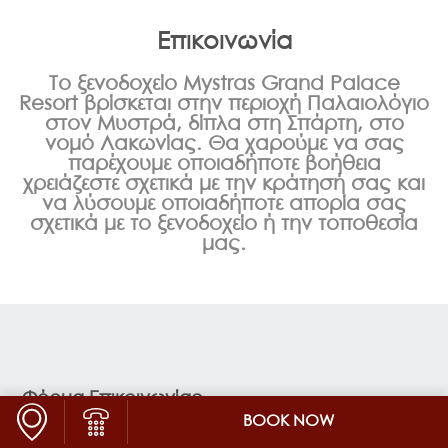
ΦΩΤΟΓΡΑΦΊΕΣ
Επικοινωνία
VIDEOS
Το ξενοδοχείο Mystras Grand Palace
ΣΥΝΈΔΡΙΑ
Resort βρίσκεται στην περιοχή Παλαιολόγιο
στον Μυστρά, δίπλα στη Σπάρτη, στο
ΕΠΙΚΟΙΝΩΝΊΑ
νομό Λακωνίας. Θα χαρούμε να σας
παρέχουμε οποιαδήποτε βοήθεια
ΓΙΑΤΊ ΝΑ ΕΠΙΛΈΞΕΤΕ ΕΜΆΣ
χρειάζεστε σχετικά με την κράτησή σας και
να λύσουμε οποιαδήποτε απορία σας
ΠΟΛΙΤΙΚΉ ΠΟΙΌΤΗΤΑΣ
σχετικά με το ξενοδοχείο ή την τοποθεσία
μας.
360 ΞΕΝΆΓΗΣΗ
TENNIS CLUB
MYSTRAS STOP & SHOP
KARAM SPA
Φόρμα Επικοινωνίας
BOOK NOW